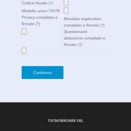
Codice fiscale (*)
Modello unico 7A/7B
Privacy compilato e
Mandato esplorativo
firmato (*)
compilato e firmato (*)
Questionario
abitazione compilato e
firmato (*)
Conferma
TECNOBROKER SRL