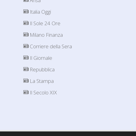
Ansa
Italia Oggi
Il Sole 24 Ore
Milano Finanza
Corriere della Sera
Il Giornale
Repubblica
La Stampa
Il Secolo XIX