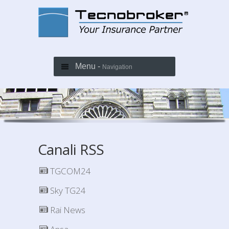
Menu -
Navigation
Canali RSS
TGCOM24
Sky TG24
Rai News