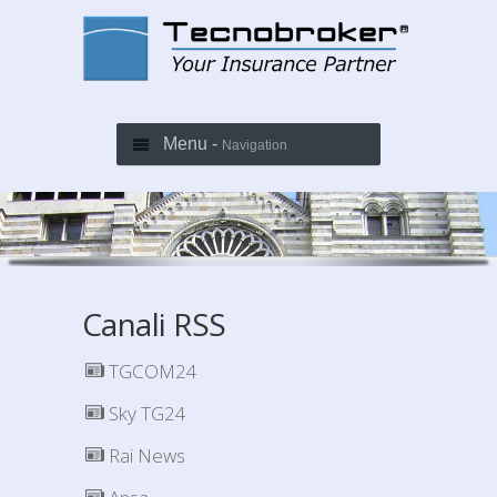
Menu -
Navigation
Canali RSS
TGCOM24
Sky TG24
Rai News